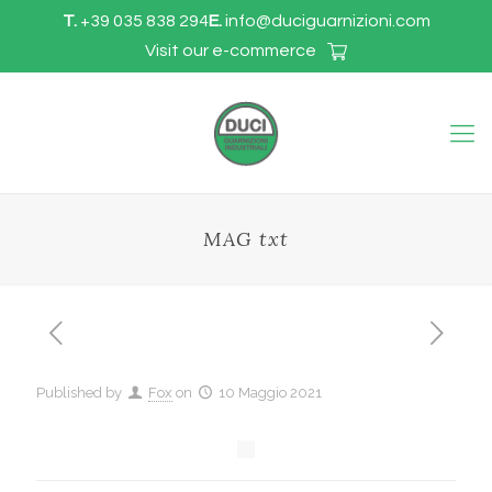
T.
+39 035 838 294
E.
info@duciguarnizioni.com
Visit our e-commerce
MAG txt
Published by
Fox
on
10 Maggio 2021