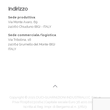
Indirizzo
Sede produttiva
:
Via Monte Avaro, 69
24060 Chiuduno (BG) - ITALY
Sede commerciale/logistica
:
Via Tribolina, 16
24064 Grumello del Monte (BG)
ITALY
Copyright © 2021 DUCI-GUARNIZIONI INDUSTRIALI | C. Fisc. e
P.Iva IT01981030164 | Capitale sociale Euro 36.400,00 i.v. |
Iscritta al Reg. Impr. di Bergamo al n. 37623