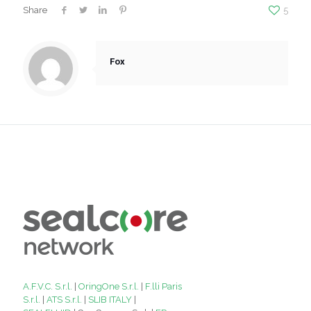
Share
5
Fox
A.F.V.C. S.r.l.
|
OringOne S.r.l.
|
F.lli Paris
S.r.l.
|
ATS S.r.l.
|
SLIB ITALY
|