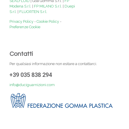
SEALFLUID
| Goa Gomma S.r.l. |
FP
Modena S.r.l.
|
FP MILANO S.r.l.
|
Duepi
S.r.l.
|
FLUORTEN S.r.l.
Privacy Policy
-
Cookie Policy
-
Preferenze Cookie
Contatti
Per qualsiasi informazione non esitare a contattarci.
+39 035 838 294
info@duciguarnizioni.com