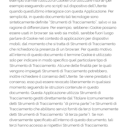
esempio tramite l’utilizzo di Cookie) o di utilizzare risorse (per
esempio eseguendo uno script) sul dispositivo dell’Utente
quando quest’ultimo interagisce con questa Applicazione. Per
semplicità, in questo documento tali tecnologie sono
sinteticamente definite “Strumenti di Tracciamento”, salvo vi sia
ragione di differenziare. Per esempio, sebbene i Cookie possano
essere usati in browser sia web sia mobili, sarebbe fuori luogo
parlare di Cookie nel contesto di applicazioni per dispositivi
mobili, dal momento che si tratta di Strumenti di Tracciamento
che richiedono la presenza di un browser. Per questo motivo,
all’interno di questo documento il termine Cookie è utilizzato
solo per indicare in modo specifico quel particolare tipo di
Strumento di Tracciamento. Alcune delle finalità per le quali
vengono impiegati Strumenti di Tracciamento potrebbero,
inoltre richiedere il consenso dell’Utente. Se viene prestato il
consenso, esso può essere revocato liberamente in qualsiasi
momento seguendo le istruzioni contenute in questo
documento. Questa Applicazione utilizza Strumenti di
Tracciamento gestiti direttamente dal Titolare (comunemente
detti Strumenti di Tracciamento “di prima parte”) e Strumenti di
Tracciamento che abilitano servizi forniti da terzi (comunemente
detti Strumenti di Tracciamento “di terza parte”). Se non
diversamente specificato all’interno di questo documento, tali
terzi hanno accesso ai rispettivi Strumenti di Tracciamento.