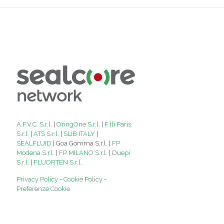
A.F.V.C. S.r.l.
|
OringOne S.r.l.
|
F.lli Paris
S.r.l.
|
ATS S.r.l.
|
SLIB ITALY
|
SEALFLUID
| Goa Gomma S.r.l. |
FP
Modena S.r.l.
|
FP MILANO S.r.l.
|
Duepi
S.r.l.
|
FLUORTEN S.r.l.
Privacy Policy
-
Cookie Policy
-
Preferenze Cookie